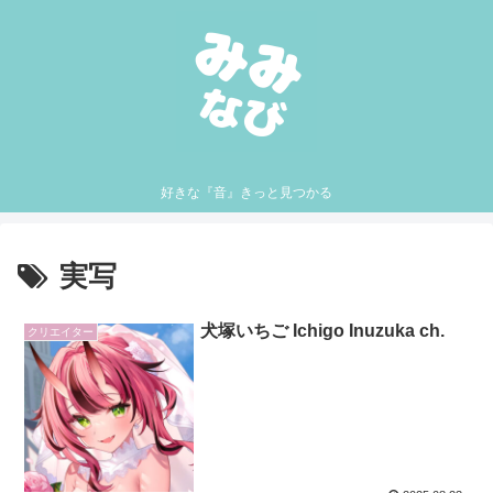
好きな『音』きっと見つかる
実写
犬塚いちご Ichigo Inuzuka ch.
クリエイター